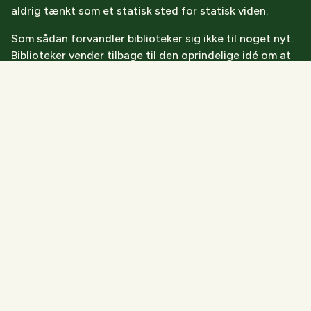
aldrig tænkt som et statisk sted for statisk viden.
Som sådan forvandler biblioteker sig ikke til noget nyt.
Biblioteker vender tilbage til den oprindelige idé om at
være det fælles område for ord, billeder, medier, kultur,
tanker og ideer.
I dette nye paradigme bør håndtering, distribution og
sortering af fysiske bøger ikke være en kerneopgave.
Tværtimod, for at biblioteker kan overleve, trives og
vokse i betydning, skal kompleksitet automatiseres.
Vi hjælper med at automatisere kompleksitet. Håndter
udfordringerne og slip dit biblioteks fulde potentiale
løs.
Vi er inspireret af idéerne fra de fremsynede biblioteker
som Next Library-fællesskabet og METLIB-sektionen i
IFLA.