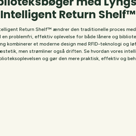
blioteksbøger med Lyng
Intelligent Return Shelf™
elligent Return Shelf™ ændrer den traditionelle proces med
il en problemfri, effektiv oplevelse for både lånere og bibliot
ng kombinerer et moderne design med RFID-teknologi og løf
æstetik, men strømliner også driften. Se hvordan vores intel
blioteksoplevelsen og gør den mere praktisk, effektiv og beha