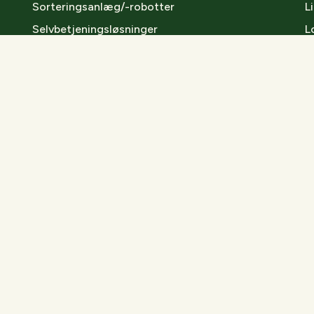
Sorteringsanlæg/-robotter
L
Selvbetjeningsløsninger
L
Intelligent MaterialestyringsSystem (IMS)