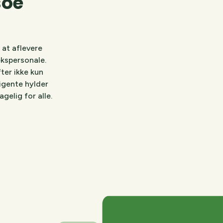
soe
 at aflevere
ekspersonale.
ter ikke kun
ligente hylder
gelig for alle.