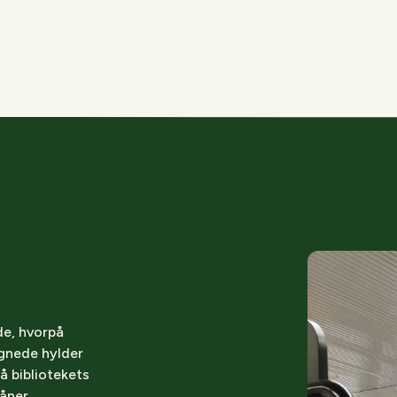
de, hvorpå
ignede hylder
å bibliotekets
låner