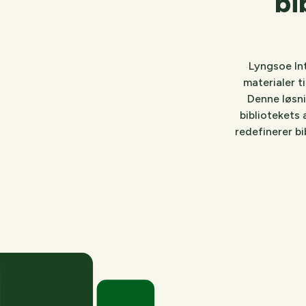
bi
Lyngsoe Int
materialer t
Denne løsni
bibliotekets 
redefinerer bi