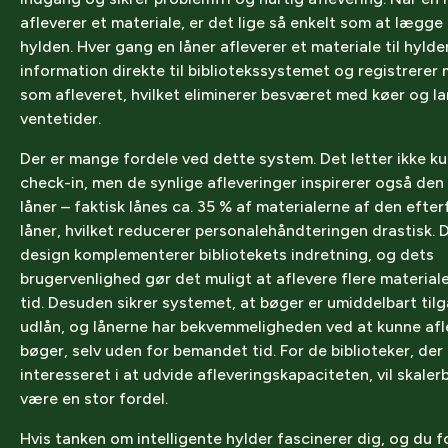
afleverer et materiale, er det lige så enkelt som at lægge
hylden. Hver gang en låner afleverer et materiale til hyld
information direkte til bibliotekssystemet og registrerer 
som afleveret, hvilket eliminerer besværet med køer og l
ventetider.
Der er mange fordele ved dette system. Det letter ikke ku
check-in, men de synlige afleveringer inspirerer også de
låner – faktisk lånes ca. 35 % af materialerne af den efte
låner, hvilket reducerer personalehåndteringen drastisk. D
design komplementerer bibliotekets indretning, og dets
brugervenlighed gør det muligt at aflevere flere materia
tid. Desuden sikrer systemet, at bøger er umiddelbart tilg
udlån, og lånerne har bekvemmeligheden ved at kunne afl
bøger, selv uden for bemandet tid. For de biblioteker, der 
interesseret i at udvide afleveringskapaciteten, vil skale
være en stor fordel.
Hvis tanken om intelligente hylder fascinerer dig, og du fo