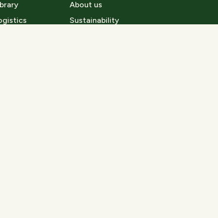
ibrary
About us
ogistics
Sustainability
Career
Contact
News
Whistle Blower
Terms and Condition
General Terms and Conditions of Sale
Privacy Policy
Privacy Policy for Apps