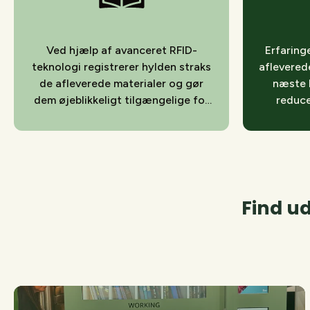
Ved hjælp af avanceret RFID-
Erfaringe
teknologi registrerer hylden straks
afleverede
de afleverede materialer og gør
næste l
dem øjeblikkeligt tilgængelige for
reduce
den næste låner
pe
Find ud