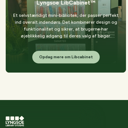
Lyngsoe LibCabinet™
Et selvstændigt mini-bibliotek, der passer perfekt
ind overalt indendørs. Det kombinerer design og
funktionalitet og sikrer, at brugerne har
øjeblikkelig adgang til deres valg af bøger.
Opdag mere om Libcabinet