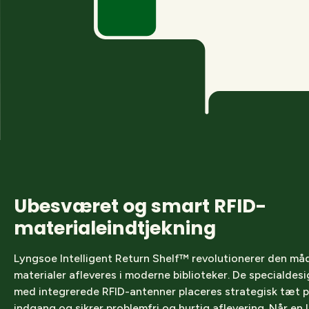
Ubesværet og smart RFID-
materialeindtjekning
Lyngsoe Intelligent Return Shelf™ revolutionerer den må
materialer afleveres i moderne biblioteker. De specialdes
med integrerede RFID-antenner placeres strategisk tæt p
indgang og sikrer problemfri og hurtig aflevering. Når en 