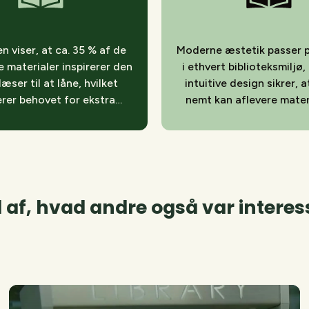
n viser, at ca. 35 % af de
Moderne æstetik passer p
 materialer inspirerer den
i ethvert biblioteksmiljø
æser til at låne, hvilket
intuitive design sikrer, 
rer behovet for ekstra
nemt kan aflevere mater
rsonalehåndtering
som helst
 af, hvad andre også var interes