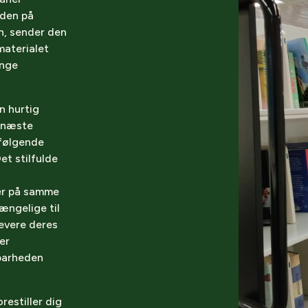
 den på
en, sender den
materialet
ange
n hurtig
n næste
rfølgende
et stilfulde
ler på samme
ængelige til
evere deres
er
rbarheden
restiller dig