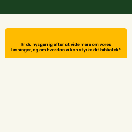
Er du nysgerrig efter at vide mere om vores
løsninger, og om hvordan vi kan styrke dit bibliotek?
Hør mere om de nye muligheder ved at kontakte
os i dag