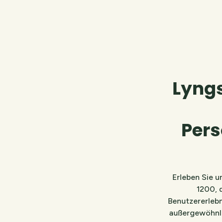
Lyngs
Pers
Erleben Sie 
1200, d
Benutzererlebn
außergewöhnlic