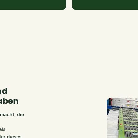
nd den Transfer zwischen
dtteilbibliotheken.
nd
aben
emacht, die
als
der dieses