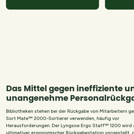
gewährleistet
Betrieb u
Sta
Das Mittel gegen ineffiziente u
unangenehme Personalrückg
Bibliotheken stehen bei der Rückgabe von Mitarbeitern g
Sort Mate™ 2000-Sortierer verwenden, häufig vor
Herausforderungen. Der Lyngsoe Ergo Staff™ 1200 wird 
ultimativer ergonomischer Rückgabestation vorgestellt, 